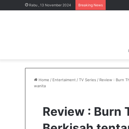
Rabu , 13 November 2024
Breaking News
Home
/
Entertaiment
/
TV Series
/
Review : Burn T
wanita
Review : Burn
Berkisah tent