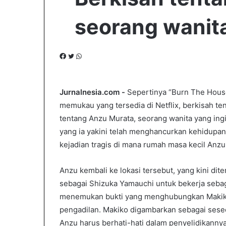
seorang wanit
F
T
W
a
w
h
c
i
a
e
t
t
Jurnalnesia.com -
Sepertinya “Burn The Hous
b
t
s
memukau yang tersedia di Netflix, berkisah t
o
e
A
tentang Anzu Murata, seorang wanita yang in
o
r
p
yang ia yakini telah menghancurkan kehidupan k
k
p
kejadian tragis di mana rumah masa kecil Anzu
Anzu kembali ke lokasi tersebut, yang kini di
sebagai Shizuka Yamauchi untuk bekerja seba
menemukan bukti yang menghubungkan Makik
pengadilan. Makiko digambarkan sebagai seseo
Anzu harus berhati-hati dalam penyelidikannya