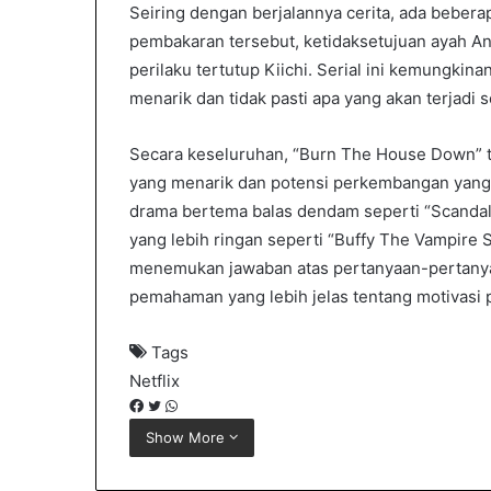
Seiring dengan berjalannya cerita, ada bebera
pembakaran tersebut, ketidaksetujuan ayah An
perilaku tertutup Kiichi. Serial ini kemungkin
menarik dan tidak pasti apa yang akan terjadi s
Secara keseluruhan, “Burn The House Down” 
yang menarik dan potensi perkembangan yang
drama bertema balas dendam seperti “Scand
yang lebih ringan seperti “Buffy The Vampire S
menemukan jawaban atas pertanyaan-pertany
pemahaman yang lebih jelas tentang motivasi p
Tags
Netflix
F
T
W
a
w
h
Show More
c
i
a
e
t
t