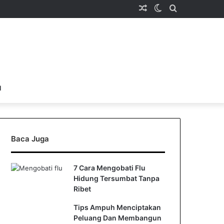
Random
Switch
Search
Article
skin
for
l
Baca Juga
7 Cara Mengobati Flu
Hidung Tersumbat Tanpa
Ribet
Tips Ampuh Menciptakan
Peluang Dan Membangun